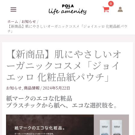
内
容
を
ホーム
お知らせ
ス
【新商品】肌にやさしいオーガニックコスメ「ジョイエッロ 化粧品紙パウ
キ
チ」
ッ
プ
【新商品】肌にやさしいオ
ーガニックコスメ「ジョイ
エッロ 化粧品紙パウチ」
お知らせ
,
商品情報
/
2024年5月22日
紙マークのエコな化粧品
プラスチックから紙へ、エコな選択肢を。