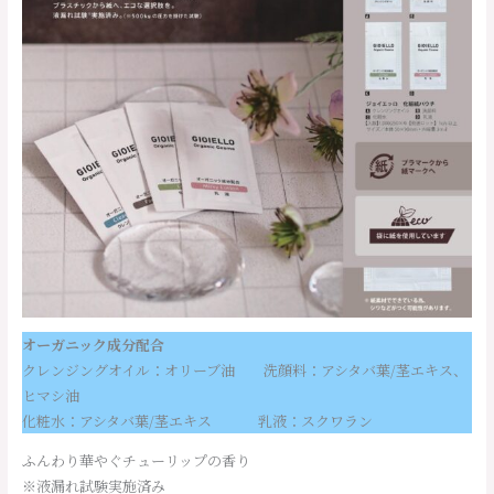
オーガニック成分配合
クレンジングオイル：オリーブ油 洗顔料：アシタバ葉/茎エキス、
ヒマシ油
化粧水：アシタバ葉/茎エキス 乳液：スクワラン
ふんわり華やぐチューリップの香り
※液漏れ試験実施済み