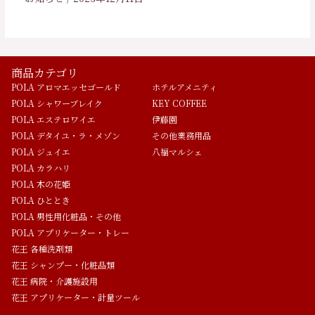
商品カテゴリ
POLA アロマエッセゴールド
ホテルアメニティ
POLA シャワーブレイク
KEY COFFEE
POLA エステロワイエ
伊藤園
POLA デタイユ・ラ・メゾン
その他業務用品
POLA ジュイエ
八福マルシェ
POLA カラハリ
POLA 木の花姫
POLA ひととき
POLA 男性用化粧品・その他
POLA アプリケーター・トレー
花王 各種洗剤類
花王 シャンプー・化粧品類
花王 病院・介護施設用
花王 アプリケーター・計量ツール