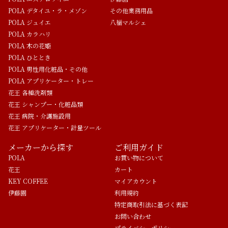
POLA デタイユ・ラ・メゾン
その他業務用品
POLA ジュイエ
八福マルシェ
POLA カラハリ
POLA 木の花姫
POLA ひととき
POLA 男性用化粧品・その他
POLA アプリケーター・トレー
花王 各種洗剤類
花王 シャンプー・化粧品類
花王 病院・介護施設用
花王 アプリケーター・計量ツール
メーカーから探す
ご利用ガイド
POLA
お買い物について
花王
カート
KEY COFFEE
マイアカウント
伊藤園
利用規約
特定商取引法に基づく表記
お問い合わせ
プライバシーポリシー