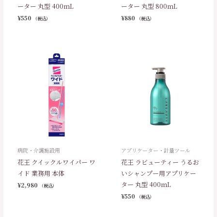
ーター 丸型 400ｍL
ーター 丸型 800ｍL
¥
550
¥
880
（税込）
（税込）
病院・介護施設用
アプリケーター・計量ツール
花王 クイックルワイパー ワ
花王 ラビューティー うるお
イド 業務用 本体
いシャンプー用アプリケー
ター 丸型 400ｍL
¥
2,980
（税込）
¥
550
（税込）