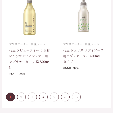
アプリケーター・計量ツール
アプリケーター・計量ツール
花王 ラビューティー うるお
花王 ジュリス ボディソープ
いヘアコンディショナー用
用アプリケーター 400ｍL
アプリケーター 丸型 800ｍ
タイプ
L
¥
660
（税込）
¥
880
（税込）
1
2
3
4
5
6
→