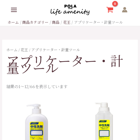
内
9
1
2
4
1
1
2
6
3
1
1
1
4
3
3
1
8
6
4
2
1
最
最
容
個
8
7
5
6
7
8
個
個
9
4
4
9
5
3
4
個
6
0
7
0
低
高
を
ホーム
商品カテゴリー
商品
花王
アプリケーター・計量ツール
の
7
2
個
個
個
個
の
の
個
個
7
個
個
個
個
の
個
個
個
5
ス
価
価
キ
商
個
個
の
の
の
の
商
商
の
の
個
の
の
の
の
商
の
の
の
個
格
格
ッ
品
の
の
商
商
商
商
品
品
商
商
の
商
商
商
商
品
商
商
商
の
プ
ホーム
/
花王
/ アプリケーター・計量ツール
アプリケーター・計
商
商
品
品
品
品
品
品
商
品
品
品
品
品
品
品
商
量ツール
品
品
品
品
結果の1～12/66を表示しています