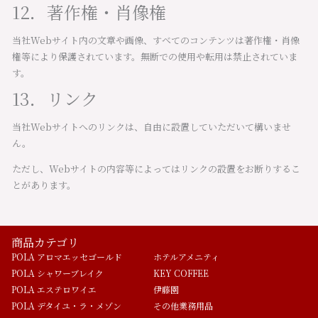
12．著作権・肖像権
当社Webサイト内の文章や画像、すべてのコンテンツは著作権・肖像
権等により保護されています。無断での使用や転用は禁止されていま
す。
13．リンク
当社Webサイトへのリンクは、自由に設置していただいて構いませ
ん。
ただし、Webサイトの内容等によってはリンクの設置をお断りするこ
とがあります。
商品カテゴリ
POLA アロマエッセゴールド
ホテルアメニティ
POLA シャワーブレイク
KEY COFFEE
POLA エステロワイエ
伊藤園
POLA デタイユ・ラ・メゾン
その他業務用品