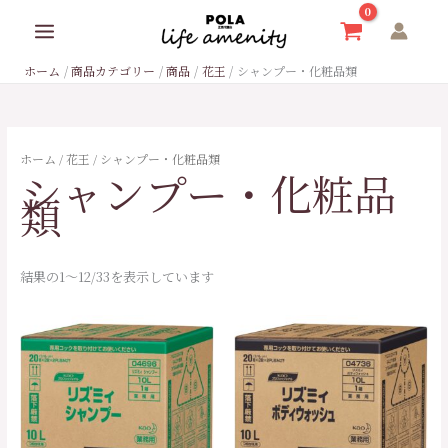
内
9
1
2
4
1
1
2
6
3
1
1
1
4
3
3
1
8
6
4
2
1
最
最
容
個
8
7
5
6
7
8
個
個
9
4
4
9
5
3
4
個
6
0
7
0
低
高
を
ホーム
商品カテゴリー
商品
花王
シャンプー・化粧品類
の
7
2
個
個
個
個
の
の
個
個
7
個
個
個
個
の
個
個
個
5
ス
価
価
キ
商
個
個
の
の
の
の
商
商
の
の
個
の
の
の
の
商
の
の
の
個
格
格
ッ
品
の
の
商
商
商
商
品
品
商
商
の
商
商
商
商
品
商
商
商
の
プ
ホーム
/
花王
/ シャンプー・化粧品類
シャンプー・化粧品
商
商
品
品
品
品
品
品
商
品
品
品
品
品
品
品
商
類
品
品
品
品
結果の1～12/33を表示しています