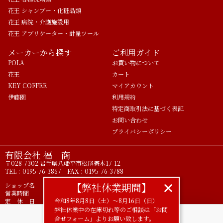
花王 シャンプー・化粧品類
花王 病院・介護施設用
花王 アプリケーター・計量ツール
メーカーから探す
ご利用ガイド
POLA
お買い物について
花王
カート
KEY COFFEE
マイアカウント
伊藤園
利用規約
特定商取引法に基づく表記
お問い合わせ
プライバシーポリシー
有限会社 福 商
〒028-7302 岩手県八幡平市松尾寄木17-12
TEL：0195-76-3867 FAX：0195-76-3788
【弊社休業期間】
ショップ名 ライフアメニティ POLA正規代理店
営業時間 9時00分～17時00分
令和8年8月8日（土）〜8月16日（日）
定 休 日 土 日 祝
弊社休業中の在庫切れ等のご相談は「お問
合せフォーム」よりお願い致します。