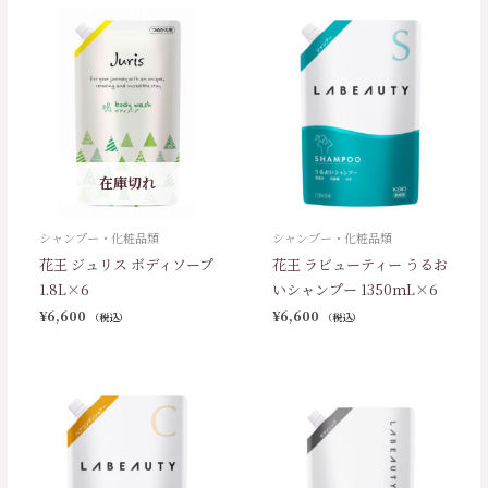
在庫切れ
シャンプー・化粧品類
シャンプー・化粧品類
花王 ジュリス ボディソープ
花王 ラビューティー うるお
1.8L×6
いシャンプー 1350ｍL×6
¥
6,600
¥
6,600
（税込）
（税込）