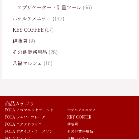
アプリケーター・計量ツール
66
ホテルアメニティ
147
KEY COFFEE
17
伊藤園
9
その他業務用品
28
八福マルシェ
16
商品カテゴリ
POLA アロマエッセゴールド
ホテルアメニティ
POLA シャワーブレイク
KEY COFFEE
POLA エステロワイエ
伊藤園
POLA デタイユ・ラ・メゾン
その他業務用品
POLA ジュイエ
八福マルシェ