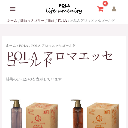
内
9
1
2
4
1
1
2
6
3
1
1
1
4
3
3
1
8
6
4
2
1
最
最
容
個
8
7
5
6
7
8
個
個
9
4
4
9
5
3
4
個
6
0
7
0
低
高
を
ホーム
商品カテゴリー
商品
POLA
POLA アロマエッセゴールド
の
7
2
個
個
個
個
の
の
個
個
7
個
個
個
個
の
個
個
個
5
ス
価
価
キ
商
個
個
の
の
の
の
商
商
の
の
個
の
の
の
の
商
の
の
の
個
格
格
ッ
品
の
の
商
商
商
商
品
品
商
商
の
商
商
商
商
品
商
商
商
の
プ
ホーム
/
POLA
/ POLA アロマエッセゴールド
POLA アロマエッセ
商
商
品
品
品
品
品
品
商
品
品
品
品
品
品
品
商
ゴールド
品
品
品
品
結果の1～12/40を表示しています