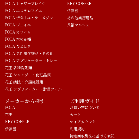
POLA シャワーブレイク
KEY COFFEE
POLA エステロワイエ
伊藤園
POLA デタイユ・ラ・メゾン
その他業務用品
POLA ジュイエ
八福マルシェ
POLA カラハリ
POLA 木の花姫
POLA ひととき
POLA 男性用化粧品・その他
POLA アプリケーター・トレー
花王 各種洗剤類
花王 シャンプー・化粧品類
花王 病院・介護施設用
花王 アプリケーター・計量ツール
メーカーから探す
ご利用ガイド
POLA
お買い物について
花王
カート
KEY COFFEE
マイアカウント
伊藤園
利用規約
特定商取引法に基づく表記