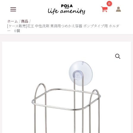
内
容
を
ホーム
商品
ス
[ケース販売]花王 中性洗剤 業務用つめかえ容器 ポンプタイプ用 ホルダ
キ
ー 6個
ッ
プ
[ケ
ー
ス
販
売]
花
王
中
性
洗
剤
業
務