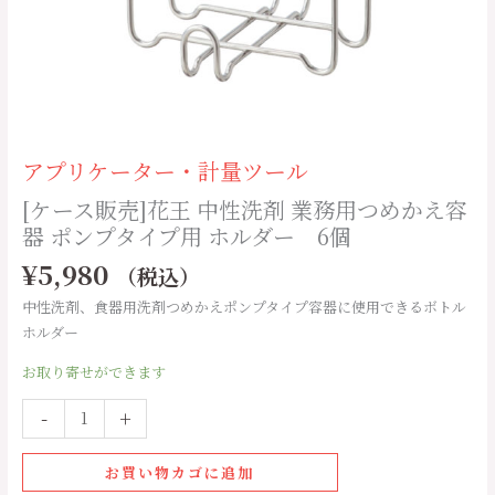
用
つ
め
か
え
容
アプリケーター・計量ツール
器
ポ
[ケース販売]花王 中性洗剤 業務用つめかえ容
ン
器 ポンプタイプ用 ホルダー 6個
プ
¥
5,980
（税込）
タ
イ
中性洗剤、食器用洗剤つめかえポンプタイプ容器に使用できるボトル
プ
ホルダー
用
お取り寄せができます
ホ
ル
-
+
ダ
ー
お買い物カゴに追加
6