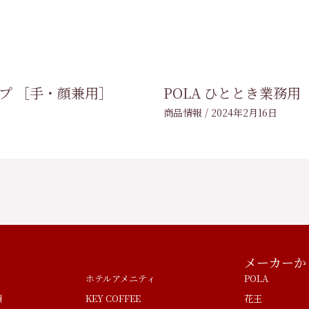
ープ ［手・顔兼用］
POLA ひととき業務用
商品情報
/
2024年2月16日
メーカーか
ホテルアメニティ
POLA
類
KEY COFFEE
花王