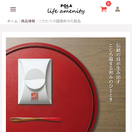
内
容
を
ホーム
商品情報
こだわりの国産成分化粧品
ス
キ
ッ
プ