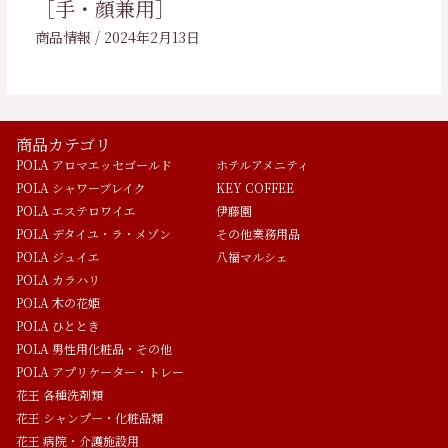
［手・顔兼用］
商品情報
/
2024年2月13日
商品カテゴリ
POLA アロマエッセゴールド
ホテルアメニティ
POLA シャワーブレイク
KEY COFFEE
POLA エステロワイエ
伊藤園
POLA デタイユ・ラ・メゾン
その他業務用品
POLA ジュイエ
八福マルシェ
POLA カラハリ
POLA 木の花姫
POLA ひととき
POLA 男性用化粧品・その他
POLA アプリケーター・トレー
花王 各種洗剤類
花王 シャンプー・化粧品類
花王 病院・介護施設用