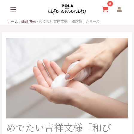
内
容
を
ホーム
商品情報
めでたい吉祥文様「和び旅」シリーズ
ス
キ
ッ
プ
めでたい吉祥文様「和び