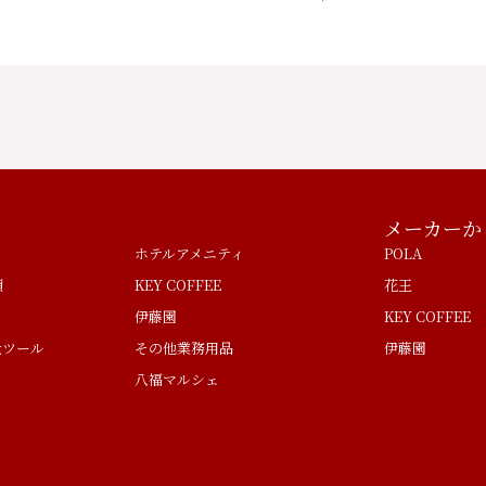
メーカーか
ホテルアメニティ
POLA
類
KEY COFFEE
花王
伊藤園
KEY COFFEE
量ツール
その他業務用品
伊藤園
八福マルシェ