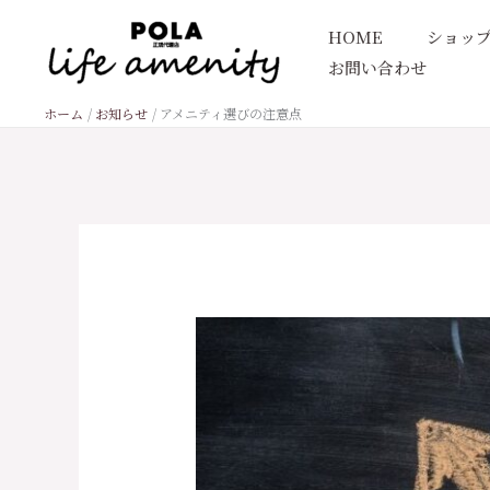
内
HOME
ショッ
容
お問い合わせ
を
ス
ホーム
お知らせ
アメニティ選びの注意点
キ
ッ
プ