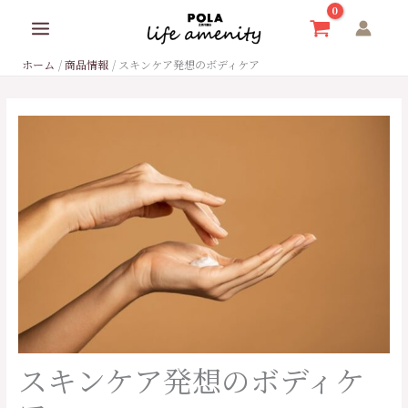
内
容
を
ホーム
商品情報
スキンケア発想のボディケア
ス
キ
ッ
プ
スキンケア発想のボディケ