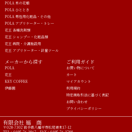
POLA 木の花姫
POLA ひととき
POLA 男性用化粧品・その他
POLA アプリケーター・トレー
花王 各種洗剤類
花王 シャンプー・化粧品類
花王 病院・介護施設用
花王 アプリケーター・計量ツール
メーカーから探す
ご利用ガイド
POLA
お買い物について
花王
カート
KEY COFFEE
マイアカウント
伊藤園
利用規約
特定商取引法に基づく表記
お問い合わせ
プライバシーポリシー
有限会社 福 商
〒028-7302 岩手県八幡平市松尾寄木17-12
TEL：0195-76-3867 FAX：0195-76-3788