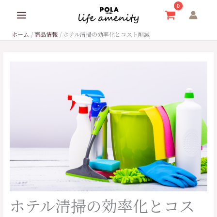
内
容
を
ホーム
商品情報
ホテル清掃の効率化とコスト削減
ス
キ
ッ
プ
ホテル清掃の効率化とコス