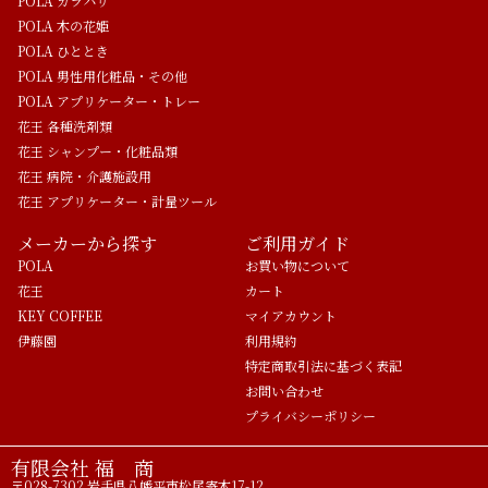
POLA カラハリ
POLA 木の花姫
POLA ひととき
POLA 男性用化粧品・その他
POLA アプリケーター・トレー
花王 各種洗剤類
花王 シャンプー・化粧品類
花王 病院・介護施設用
花王 アプリケーター・計量ツール
メーカーから探す
ご利用ガイド
POLA
お買い物について
花王
カート
KEY COFFEE
マイアカウント
伊藤園
利用規約
特定商取引法に基づく表記
お問い合わせ
プライバシーポリシー
有限会社 福 商
〒028-7302 岩手県八幡平市松尾寄木17-12