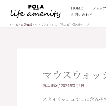
内
HOME
ショッ
容
お問い合わせ
を
ス
ホーム
商品情報
マウスウォッシュ ［洗口液］個包装タイプ
キ
ッ
プ
マウスウォッ
商品情報
/
2024年3月1日
スタイリッシュで口に含みや