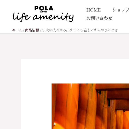
内
HOME
ショッ
容
お問い合わせ
を
ス
ホーム
商品情報
伝統の技が生み出すこころ温まる和みのひととき
キ
ッ
プ