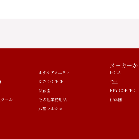
メーカーか
ホテルアメニティ
POLA
類
KEY COFFEE
花王
伊藤園
KEY COFFEE
量ツール
その他業務用品
伊藤園
八福マルシェ