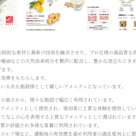
伝統的な素材と最新の技術を融合させた、プロ仕様の高品質な
や椿油などの天然由来成分を贅沢に配合し、豊かな泡立ちとき
げます。
ス効果をもたらします。
ている点も施設様として嬉しいアメニティとなっています。
品質の高さから、様々な施設で幅広く利用されています。
、アメニティとして提供され、宿泊客に上質な体験を提供してい
もてなしの心を表現する上質なアメニティとして選ばれています
品質が評価され多様な客層に利用されています。
やゴルフ場など、運動後の爽快感を高め利用者の満足度向上に貢