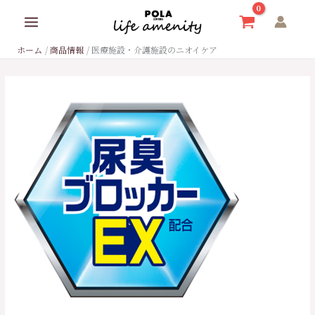
内
容
を
ホーム
商品情報
医療施設・介護施設のニオイケア
ス
キ
ッ
プ