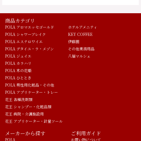
商品カテゴリ
POLA アロマエッセゴールド
ホテルアメニティ
POLA シャワーブレイク
KEY COFFEE
POLA エステロワイエ
伊藤園
POLA デタイユ・ラ・メゾン
その他業務用品
POLA ジュイエ
八福マルシェ
POLA カラハリ
POLA 木の花姫
POLA ひととき
POLA 男性用化粧品・その他
POLA アプリケーター・トレー
花王 各種洗剤類
花王 シャンプー・化粧品類
花王 病院・介護施設用
花王 アプリケーター・計量ツール
メーカーから探す
ご利用ガイド
POLA
お買い物について