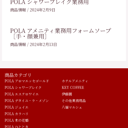
POLA シャワーブレイク業務用
商品情報
/
2024年2月9日
POLA アメニティ業務用フォームソープ
［手・顔兼用］
商品情報
/
2024年2月13日
商品カテゴリ
POLA アロマエッセゴールド
ホテルアメニティ
POLA シャワーブレイク
KEY COFFEE
POLA エステロワイエ
伊藤園
POLA デタイユ・ラ・メゾン
その他業務用品
POLA ジュイエ
八福マルシェ
POLA カラハリ
POLA 木の花姫
POLA ひととき