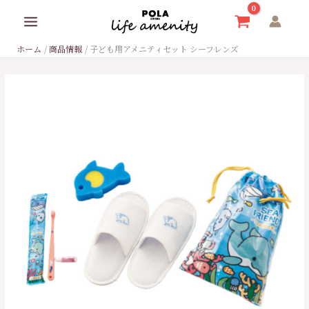
内
容
を
ホーム
商品情報
子ども用アメニティセット シーフレンズ
ス
キ
ッ
プ