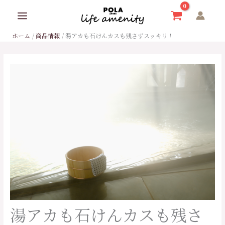
内
容
を
ホーム
商品情報
湯アカも石けんカスも残さずスッキリ！
ス
キ
ッ
プ
湯アカも石けんカスも残さ