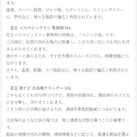
ます。
温泉、スーパー銭湯、ゴルフ場、スポーツジム、スイミングスクー
ル、学校など、様々な施設で幅広く利用されています。
花王 バスマジックリン 業務用 10L
花王バスマジックリン業務用の特徴は、「マジック泡」です。
この泡が、浴室の汚れを強力に吸着し、こすり洗いなしでも汚れを浮
き上がらせてくれます。
泡がサッと消えるため、すすぎ作業がスムーズに行え、時間短縮につ
ながります。
ホテル、温泉、旅館、スパ施設など、様々な施設で幅広く利用されて
います。
花王 楽ナビ 大浴場クリーナー 10L
こすらなくても10分待つだけで、湯垢や皮脂汚れ、菌由来のヌメリな
どを分解し、浮かせてくれます。
こすり洗いの手間が省けるため、清掃作業負担軽減につながります。
大浴場のような公共の場では、常に清潔な状態を保つことが重要で
す。
施設の規模や汚れの種類、清掃頻度などに応じて、最適な製品を選ぶ