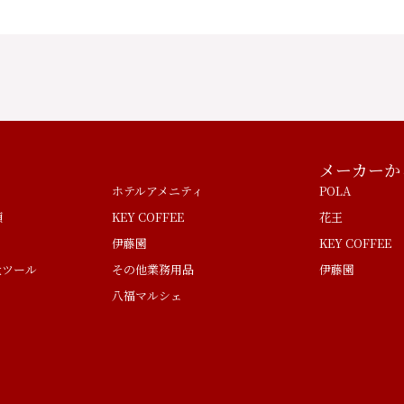
メーカーか
ホテルアメニティ
POLA
類
KEY COFFEE
花王
伊藤園
KEY COFFEE
量ツール
その他業務用品
伊藤園
八福マルシェ