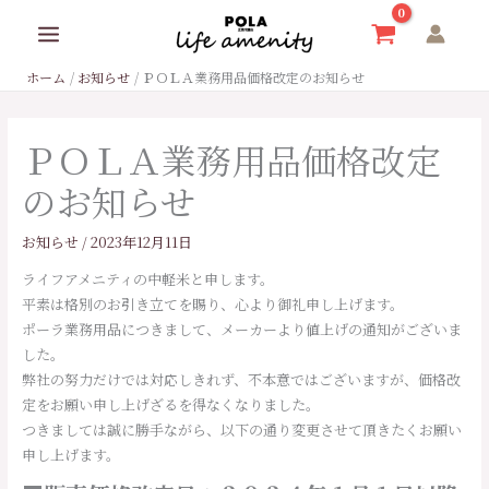
内
容
を
ホーム
お知らせ
ＰＯＬＡ業務用品価格改定のお知らせ
ス
キ
ッ
ＰＯＬＡ業務用品価格改定
プ
のお知らせ
お知らせ
/
2023年12月11日
ライフアメニティの中軽米と申します。
平素は格別のお引き立てを賜り、心より御礼申し上げます。
ポーラ業務用品につきまして、メーカーより値上げの通知がございま
した。
弊社の努力だけでは対応しきれず、不本意ではございますが、価格改
定をお願い申し上げざるを得なくなりました。
つきましては誠に勝手ながら、以下の通り変更させて頂きたくお願い
申し上げます。