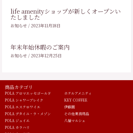
life amenityショップが新しくオープンい
たしました
お知らせ
/
2023年11月18日
年末年始休暇のご案内
お知らせ
/
2023年12月25日
商品カテゴリ
POLA アロマエッセゴールド
ホテルアメニティ
POLA シャワーブレイク
KEY COFFEE
POLA エステロワイエ
伊藤園
POLA デタイユ・ラ・メゾン
その他業務用品
POLA ジュイエ
八福マルシェ
POLA カラハリ