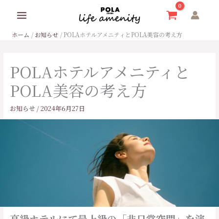
内
容
を
ホーム
お知らせ
POLAホテルアメニティとPOLA美容の考え方
ス
キ
ッ
POLAホテルアメニティと
プ
POLA美容の考え方
お知らせ
/
2024年6月27日
高級ホテルにて最上級の「非日常空間」を演