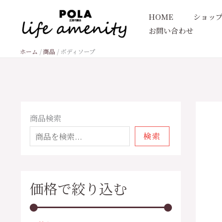
内
HOME
ショッ
容
お問い合わせ
を
ス
ホーム
商品
ボディソープ
キ
ッ
プ
1
9
1
2
4
1
1
2
6
3
1
1
1
4
3
3
1
8
6
4
2
最
最
商品検索
0
個
8
7
5
6
7
8
個
個
9
4
4
9
5
3
4
個
6
0
7
低
高
検索
5
の
7
2
個
個
個
個
の
の
個
個
7
個
個
個
個
の
個
個
個
価
価
個
商
個
個
の
の
の
の
商
商
の
の
個
の
の
の
の
商
の
の
の
格
格
の
品
の
の
商
商
商
商
品
品
商
商
の
商
商
商
商
品
商
商
商
価格で絞り込む
商
商
商
品
品
品
品
品
品
商
品
品
品
品
品
品
品
品
品
品
品