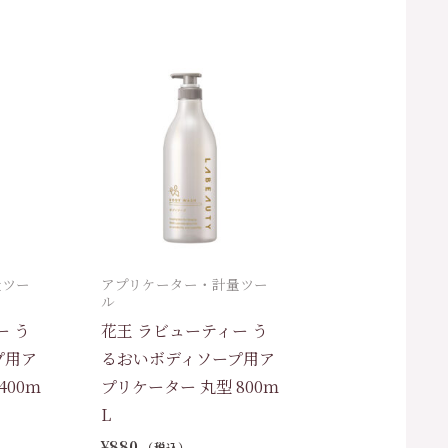
量ツー
アプリケーター・計量ツー
ル
ー う
花王 ラビューティー う
プ用ア
るおいボディソープ用ア
400ｍ
プリケーター 丸型 800ｍ
L
¥
880
（税込）