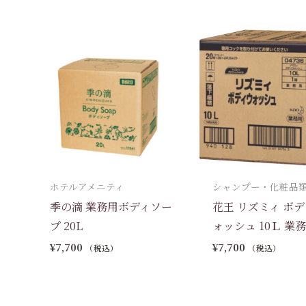
ホテルアメニティ
シャンプー・化粧品
季の滴 業務用ボディソー
花王 リズミィ ボ
プ 20L
ォッシュ 10Ｌ 業
¥
7,700
¥
7,700
（税込）
（税込）