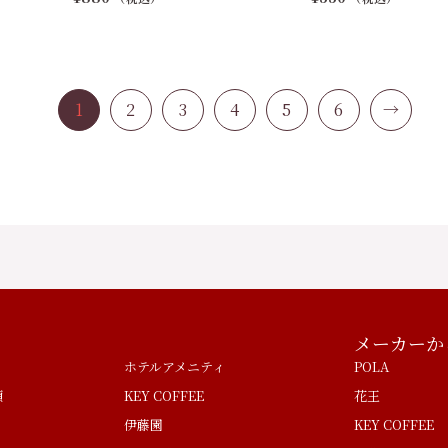
1
2
3
4
5
6
→
メーカーか
ホテルアメニティ
POLA
類
KEY COFFEE
花王
伊藤園
KEY COFFEE