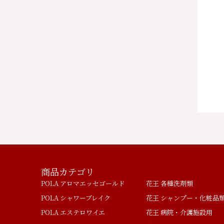
商品カテゴリ
POLA アロマエッセゴールド
花王 各種洗剤類
POLA シャワーブレイク
花王 シャンプー・化粧品
POLA エステロワイエ
花王 病院・介護施設用