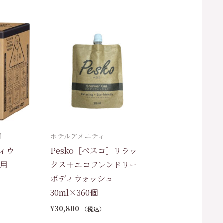
類
ホテルアメニティ
ディウ
Pesko［ぺスコ］リラッ
務用
クス＋エコフレンドリー
ボディウォッシュ
30ml×360個
¥
30,800
（税込）