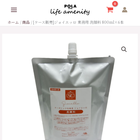
内
容
を
ホーム
商品
[ケース販売]ジョイエッロ 業務用 洗顔料 800ml×6本
ス
キ
ッ
[ケ
プ
ー
ス
販
売]
ジ
ョ
イ
エ
ッ
ロ
業
務
用