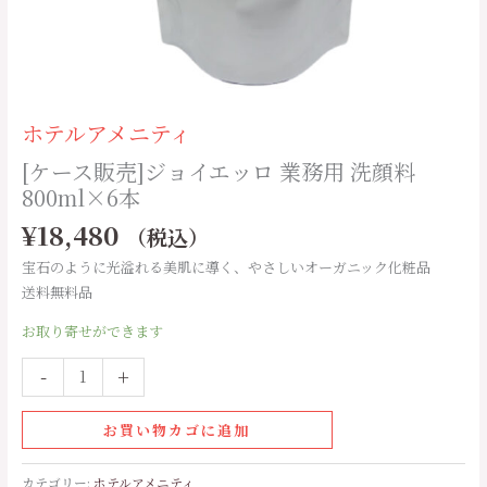
洗
顔
料
800ml×6
本
ホテルアメニティ
個
[ケース販売]ジョイエッロ 業務用 洗顔料
800ml×6本
¥
18,480
（税込）
宝石のように光溢れる美肌に導く、やさしいオーガニック化粧品
送料無料品
お取り寄せができます
-
+
お買い物カゴに追加
カテゴリー:
ホテルアメニティ