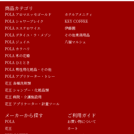
商品カテゴリ
POLA アロマエッセゴールド
ホテルアメニティ
POLA シャワーブレイク
KEY COFFEE
POLA エステロワイエ
伊藤園
POLA デタイユ・ラ・メゾン
その他業務用品
POLA ジュイエ
八福マルシェ
POLA カラハリ
POLA 木の花姫
POLA ひととき
POLA 男性用化粧品・その他
POLA アプリケーター・トレー
花王 各種洗剤類
花王 シャンプー・化粧品類
花王 病院・介護施設用
花王 アプリケーター・計量ツール
メーカーから探す
ご利用ガイド
POLA
お買い物について
花王
カート