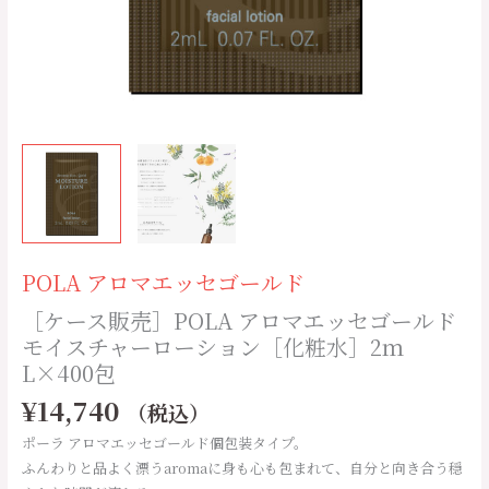
ー
ル
ド
モ
イ
ス
チ
ャ
ー
ロ
ー
POLA アロマエッセゴールド
シ
［ケース販売］POLA アロマエッセゴールド
ョ
モイスチャーローション［化粧水］2ｍ
ン
L×400包
［化
粧
¥
14,740
（税込）
水］
ポーラ アロマエッセゴールド個包装タイプ。
2
ふんわりと品よく漂うaromaに身も心も包まれて、自分と向き合う穏
ｍ