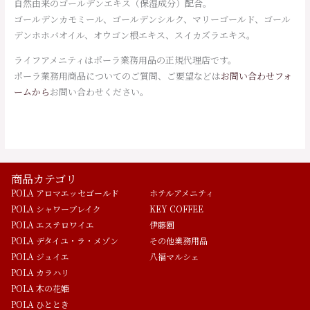
自然由来のゴールデンエキス（保湿成分）配合。
ゴールデンカモミール、ゴールデンシルク、マリーゴールド、ゴール
デンホホバオイル、オウゴン根エキス、スイカズラエキス。
ライフアメニティはポーラ業務用品の正規代理店です。
ポーラ業務用商品についてのご質問、ご要望などは
お問い合わせフォ
ームから
お問い合わせください。
商品カテゴリ
POLA アロマエッセゴールド
ホテルアメニティ
POLA シャワーブレイク
KEY COFFEE
POLA エステロワイエ
伊藤園
POLA デタイユ・ラ・メゾン
その他業務用品
POLA ジュイエ
八福マルシェ
POLA カラハリ
POLA 木の花姫
POLA ひととき