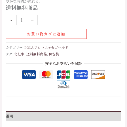
やかな時間が流れる。
L×400
送料無料商品
包
個
-
+
お買い物カゴに追加
カテゴリー:
POLA アロマエッセゴールド
タグ:
化粧水
,
送料無料商品
,
個包装
安全なお支払いを保証
説明