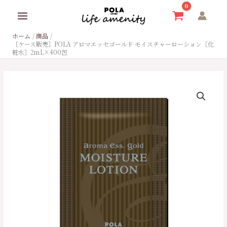
内
容
を
ホーム
商品
ス
［ケース販売］POLA アロマエッセゴールド モイスチャーローション［化
キ
粧水］2ｍL×400包
ッ
プ
［ケ
ー
ス
販
売］
POLA
ア
ロ
マ
エ
ッ
セ
ゴ