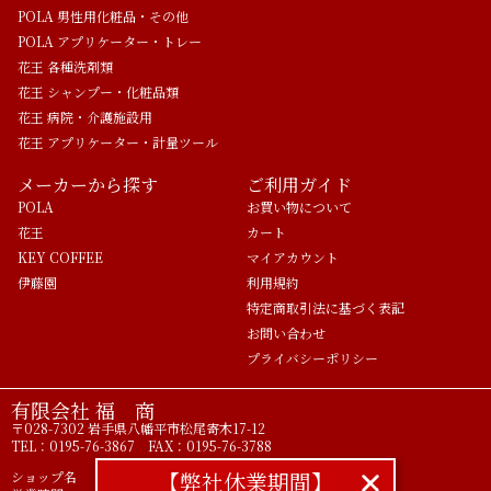
POLA 男性用化粧品・その他
POLA アプリケーター・トレー
花王 各種洗剤類
花王 シャンプー・化粧品類
花王 病院・介護施設用
花王 アプリケーター・計量ツール
メーカーから探す
ご利用ガイド
POLA
お買い物について
花王
カート
KEY COFFEE
マイアカウント
伊藤園
利用規約
特定商取引法に基づく表記
お問い合わせ
プライバシーポリシー
有限会社 福 商
〒028-7302 岩手県八幡平市松尾寄木17-12
TEL：0195-76-3867 FAX：0195-76-3788
【弊社休業期間】
ショップ名 ライフアメニティ POLA正規代理店