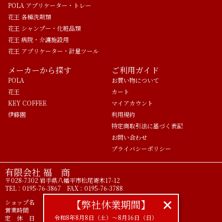
POLA アプリケーター・トレー
花王 各種洗剤類
花王 シャンプー・化粧品類
花王 病院・介護施設用
花王 アプリケーター・計量ツール
メーカーから探す
ご利用ガイド
POLA
お買い物について
花王
カート
KEY COFFEE
マイアカウント
伊藤園
利用規約
特定商取引法に基づく表記
お問い合わせ
プライバシーポリシー
有限会社 福 商
〒028-7302 岩手県八幡平市松尾寄木17-12
TEL：0195-76-3867 FAX：0195-76-3788
【弊社休業期間】
ショップ名 ライフアメニティ POLA正規代理店
営業時間 9時00分～17時00分
令和8年8月8日（土）〜8月16日（日）
定 休 日 土 日 祝