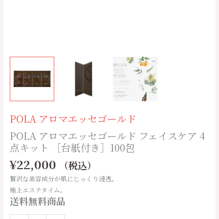
イ
ス
ケ
ア
4
点
キ
ッ
ト
［台
紙
POLA アロマエッセゴールド
付
POLA アロマエッセゴールド フェイスケア 4
き］
点キット ［台紙付き］100包
100
包
¥
22,000
（税込）
個
贅沢な美容成分が肌にじっくり浸透。
極上エステタイム。
送料無料商品