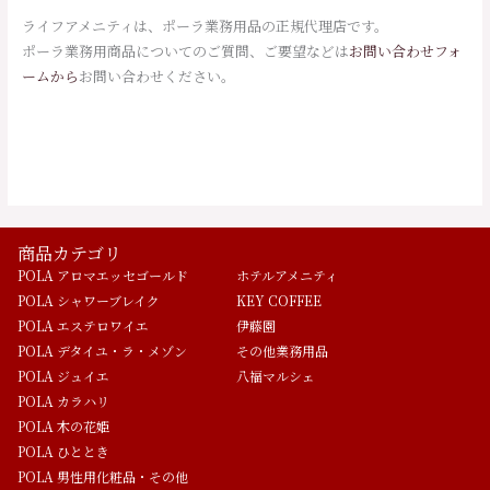
ライフアメニティは、ポーラ業務用品の正規代理店です。
ポーラ業務用商品についてのご質問、ご要望などは
お問い合わせフォ
ームから
お問い合わせください。
商品カテゴリ
POLA アロマエッセゴールド
ホテルアメニティ
POLA シャワーブレイク
KEY COFFEE
POLA エステロワイエ
伊藤園
POLA デタイユ・ラ・メゾン
その他業務用品
POLA ジュイエ
八福マルシェ
POLA カラハリ
POLA 木の花姫
POLA ひととき
POLA 男性用化粧品・その他