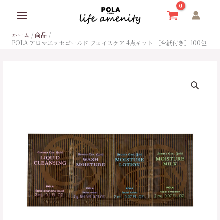
内
容
を
ホーム
商品
ス
POLA アロマエッセゴールド フェイスケア 4点キット ［台紙付き］100包
キ
ッ
プ
POLA
ア
ロ
マ
エ
ッ
セ
ゴ
ー
ル
ド
フ
ェ