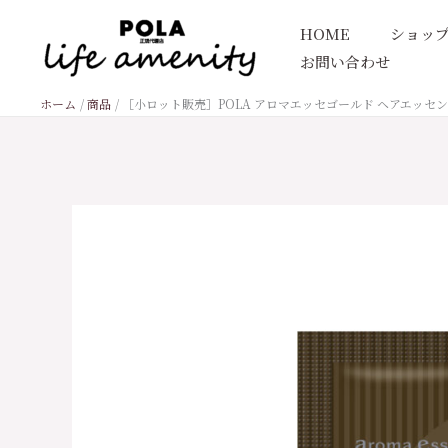
内
HOME
ショッ
容
お問い合わせ
を
ス
ホーム
商品
［小ロット販売］POLA アロマエッセゴールド ヘアエッセン
キ
ッ
プ