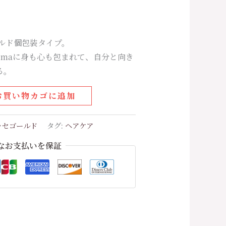
ールド個包装タイプ。
omaに身も心も包まれて、自分と向き
る。
お買い物カゴに追加
エッセゴールド
タグ:
ヘアケア
なお支払いを保証