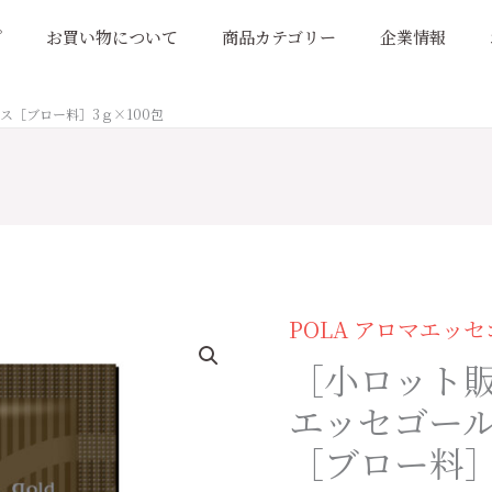
プ
お買い物について
商品カテゴリー
企業情報
ス［ブロー料］3ｇ×100包
POLA アロマエッ
［小
ロ
［小ロット販
ッ
エッセゴール
ト
［ブロー料］
販
売］