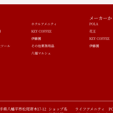
メーカーか
ホテルアメニティ
POLA
類
KEY COFFEE
花王
伊藤園
KEY COFFEE
量ツール
その他業務用品
伊藤園
八福マルシェ
 岩手県八幡平市松尾寄木17-12
ショップ名 ライフアメニティ PO