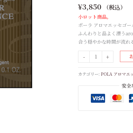
¥
3,850
（税込）
POLA
ア
小ロット商品。
ロ
ポーラ アロマエッセゴ
マ
ふんわりと品よく漂うar
エ
合う穏やかな時間が流れ
ッ
-
+
セ
ゴ
ー
カテゴリー:
POLA アロマ
ル
安全
ド
ヘ
ア
エ
ッ
セ