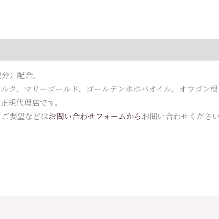
ン
ス
［ブ
ロ
ー
成分）配合。
料］
シルク、マリーゴールド、ゴールデンホホバオイル、オウゴン根
3
の正規代理店です。
ｇ
、ご要望などは
お問い合わせフォームから
お問い合わせくださ
×100
包
個