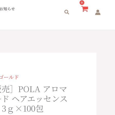
お知らせ
検
索
セゴールド
売］POLA アロマ
ド ヘアエッセンス
3ｇ×100包