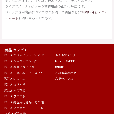
デンホホバオイル、オウゴン根エキス、スイカズラエキス。
ライフアメニティはポーラ業務用品の正規代理店です。
ポーラ業務用商品についてのご質問、ご要望などは
お問い合わせフォ
ームから
お問い合わせください。
商品カテゴリ
POLA アロマエッセゴールド
ホテルアメニティ
POLA シャワーブレイク
KEY COFFEE
POLA エステロワイエ
伊藤園
POLA デタイユ・ラ・メゾン
その他業務用品
POLA ジュイエ
八福マルシェ
POLA カラハリ
POLA 木の花姫
POLA ひととき
POLA 男性用化粧品・その他
POLA アプリケーター・トレー
花王 各種洗剤類