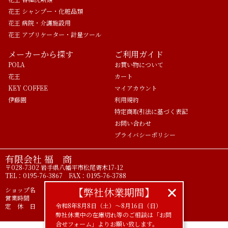
花王 シャンプー・化粧品類
花王 病院・介護施設用
花王 アプリケーター・計量ツール
メーカーから探す
ご利用ガイド
POLA
お買い物について
花王
カート
KEY COFFEE
マイアカウント
伊藤園
利用規約
特定商取引法に基づく表記
お問い合わせ
プライバシーポリシー
有限会社 福 商
〒028-7302 岩手県八幡平市松尾寄木17-12
TEL：0195-76-3867 FAX：0195-76-3788
【弊社休業期間】
ショップ名 ライフアメニティ POLA正規代理店
営業時間 9時00分～17時00分
令和8年8月8日（土）〜8月16日（日）
定 休 日 土 日 祝
弊社休業中の在庫切れ等のご相談は「お問
合せフォーム」よりお願い致します。