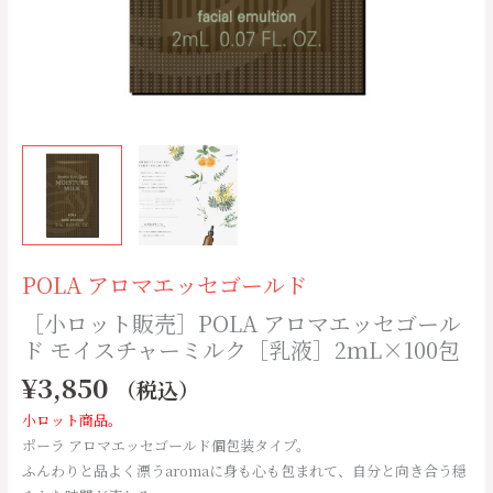
ゴ
ー
ル
ド
モ
イ
ス
チ
ャ
ー
ミ
POLA アロマエッセゴールド
ル
［小ロット販売］POLA アロマエッセゴール
ク
ド モイスチャーミルク［乳液］2ｍL×100包
［乳
液］
¥
3,850
（税込）
2
小ロット商品。
ｍ
ポーラ アロマエッセゴールド個包装タイプ。
L×100
ふんわりと品よく漂うaromaに身も心も包まれて、自分と向き合う穏
包