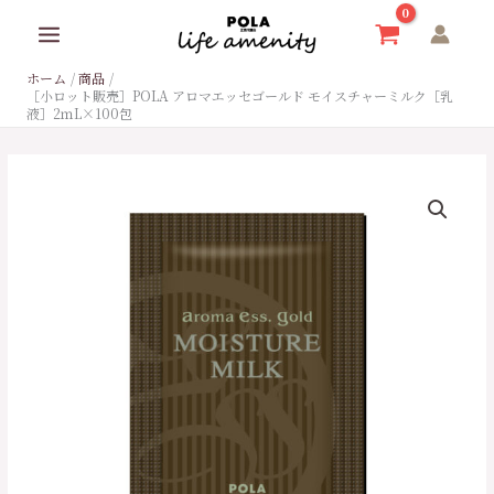
内
容
を
ホーム
商品
ス
［小ロット販売］POLA アロマエッセゴールド モイスチャーミルク［乳
キ
液］2ｍL×100包
ッ
プ
［小
ロ
ッ
ト
販
売］
POLA
ア
ロ
マ
エ
ッ
セ