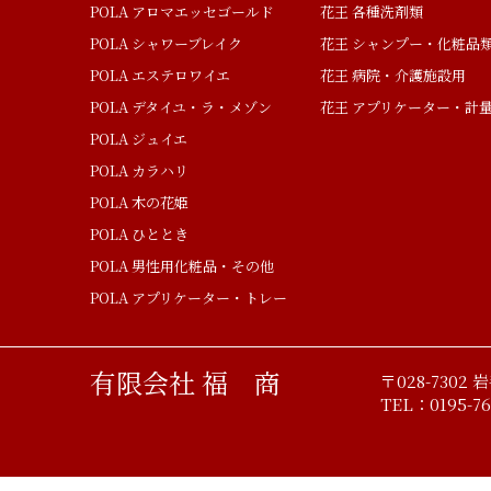
POLA アロマエッセゴールド
花王 各種洗剤類
POLA シャワーブレイク
花王 シャンプー・化粧品
POLA エステロワイエ
花王 病院・介護施設用
POLA デタイユ・ラ・メゾン
花王 アプリケーター・計
POLA ジュイエ
POLA カラハリ
POLA 木の花姫
POLA ひととき
POLA 男性用化粧品・その他
POLA アプリケーター・トレー
有限会社 福 商
〒028-7302
TEL：0195-76