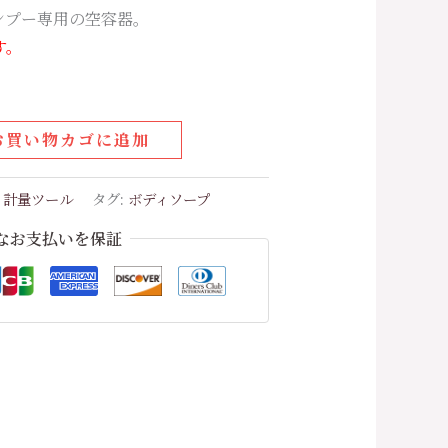
ンプー専用の空容器。
す。
お買い物カゴに追加
・計量ツール
タグ:
ボディソープ
なお支払いを保証