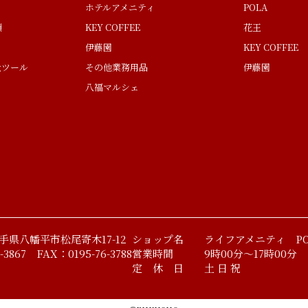
ホテルアメニティ
POLA
類
KEY COFFEE
花王
伊藤園
KEY COFFEE
量ツール
その他業務用品
伊藤園
八福マルシェ
 岩手県八幡平市松尾寄木17-12
ショップ名 ライフアメニティ PO
-3867 FAX：0195-76-3788
営業時間 9時00分～17時00分
定 休 日 土 日 祝