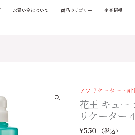
プ
お買い物について
商品カテゴリー
企業情報
アプリケーター・計
花
王
花王 キュー
キ
リケーター 4
ュ
ー
¥
550
（税込）
シ