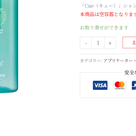
「Cue（キュー）」シャ
ャ
本商品は空容器となりま
ン
プ
お取り寄せができます
ー
用
-
+
ア
プ
カテゴリー:
アプリケーター
リ
安全
ケ
ー
タ
ー
400
ｍ
L
個