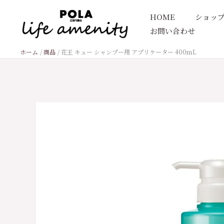
内
HOME
ショッ
容
お問い合わせ
を
ス
ホーム
商品
花王 キュー シャンプー用 アプリケーター 400ｍL
キ
ッ
プ