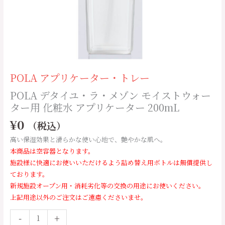
ウ
ォ
ー
タ
ー
用
POLA アプリケーター・トレー
化
粧
POLA デタイユ・ラ・メゾン モイストウォー
水
ター用 化粧水 アプリケーター 200mL
ア
¥
0
（税込）
プ
リ
高い保湿効果と滑らかな使い心地で、艶やかな肌へ。
ケ
本商品は空容器となります。
ー
施設様に快適にお使いいただけるよう詰め替え用ボトルは無償提供し
タ
ております。
ー
新規施設オープン用・消耗劣化等の交換の用途にお使いください。
200mL
上記用途以外のご注文はご遠慮くださいませ。
個
-
+