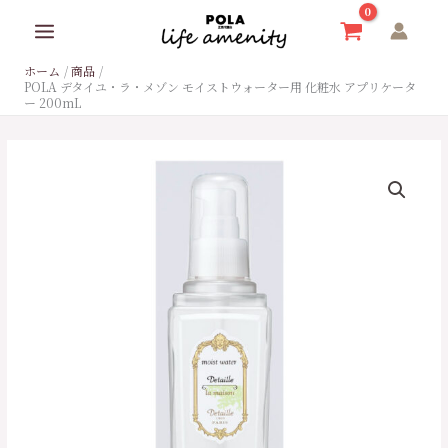
内
容
を
ホーム
商品
ス
POLA デタイユ・ラ・メゾン モイストウォーター用 化粧水 アプリケータ
キ
ー 200mL
ッ
プ
POLA
デ
タ
イ
ユ・
ラ・
メ
ゾ
ン
モ
イ
ス
ト