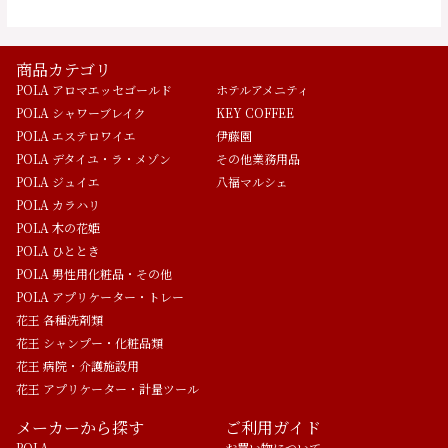
商品カテゴリ
POLA アロマエッセゴールド
ホテルアメニティ
POLA シャワーブレイク
KEY COFFEE
POLA エステロワイエ
伊藤園
POLA デタイユ・ラ・メゾン
その他業務用品
POLA ジュイエ
八福マルシェ
POLA カラハリ
POLA 木の花姫
POLA ひととき
POLA 男性用化粧品・その他
POLA アプリケーター・トレー
花王 各種洗剤類
花王 シャンプー・化粧品類
花王 病院・介護施設用
花王 アプリケーター・計量ツール
メーカーから探す
ご利用ガイド
POLA
お買い物について