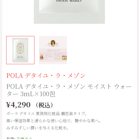
ウ
ォ
ー
タ
ー
3
ｍ
L×100
包
個
POLA デタイユ・ラ・メゾン
POLA デタイユ・ラ・メゾン モイスト ウォー
ター 3ｍL×100包
¥
4,290
（税込）
ポーラ デタイユ 業務用化粧品 個包装タイプ。
高い保湿効果と滑らかな使い心地で、艶やかな肌へ。
みずみずしい潤いを与える化粧水。
有効:
在庫あり