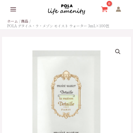
内
容
を
ホーム
商品
ス
POLA デタイユ・ラ・メゾン モイスト ウォーター 3ｍL×100包
キ
ッ
プ
POLA
デ
タ
イ
ユ・
ラ・
メ
ゾ
ン
モ
イ
ス
ト