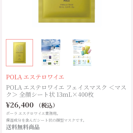
ス
ク
＜
マ
ス
ク
＞
全
顔
シ
ー
POLA エステロワイエ
ト
POLA エステロワイエ フェイスマスク ＜マス
状
ク＞ 全顔シート状 13ｍL×400枚
13
ｍ
¥
26,400
（税込）
L×400
ポーラ エステロワイエ業務用。
枚
保湿成分を含んだシート状の顔型マスクです。
個
送料無料商品