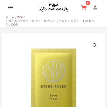
内
容
を
ホーム
商品
ス
POLA エステロワイエ フェイスマスク ＜マスク＞ 全顔シート状 13ｍ
キ
L×400枚
ッ
プ
POLA
エ
ス
テ
ロ
ワ
イ
エ
フ
ェ
イ
ス
マ