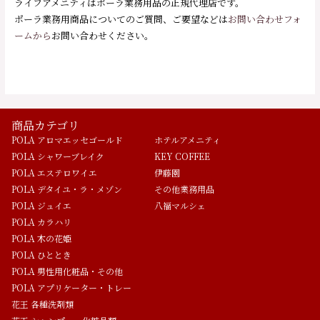
ライフアメニティはポーラ業務用品の正規代理店です。
ポーラ業務用商品についてのご質問、ご要望などは
お問い合わせフォ
ームから
お問い合わせください。
商品カテゴリ
POLA アロマエッセゴールド
ホテルアメニティ
POLA シャワーブレイク
KEY COFFEE
POLA エステロワイエ
伊藤園
POLA デタイユ・ラ・メゾン
その他業務用品
POLA ジュイエ
八福マルシェ
POLA カラハリ
POLA 木の花姫
POLA ひととき
POLA 男性用化粧品・その他
POLA アプリケーター・トレー
花王 各種洗剤類