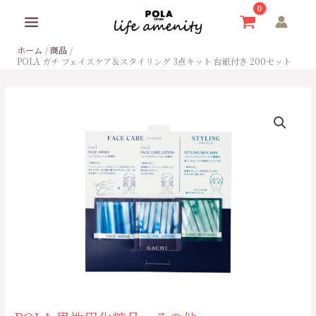
内
容
を
ホーム
商品
ス
POLA ガチ フェイスケア＆スタイリング 3点キット 台紙付き 200セット
キ
ッ
プ
POLA
ガ
チ
フ
ェ
イ
ス
ケ
ア
＆
ス
タ
イ