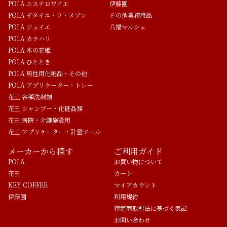
POLA エステロワイエ
伊藤園
POLA デタイユ・ラ・メゾン
その他業務用品
POLA ジュイエ
八福マルシェ
POLA カラハリ
POLA 木の花姫
POLA ひととき
POLA 男性用化粧品・その他
POLA アプリケーター・トレー
花王 各種洗剤類
花王 シャンプー・化粧品類
花王 病院・介護施設用
花王 アプリケーター・計量ツール
メーカーから探す
ご利用ガイド
POLA
お買い物について
花王
カート
KEY COFFEE
マイアカウント
伊藤園
利用規約
特定商取引法に基づく表記
お問い合わせ