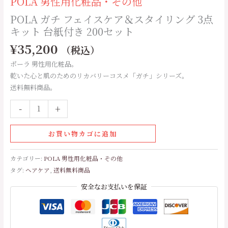
POLA 男性用化粧品・その他
リ
ン
POLA ガチ フェイスケア＆スタイリング 3点
グ
キット 台紙付き 200セット
3
¥
35,200
（税込）
点
キ
ポーラ 男性用化粧品。
ッ
乾いた心と肌のためのリカバリーコスメ「ガチ」シリーズ。
ト
送料無料商品。
台
-
+
紙
付
き
お買い物カゴに追加
200
セ
カテゴリー:
POLA 男性用化粧品・その他
ッ
タグ:
ヘアケア
,
送料無料商品
ト
安全なお支払いを保証
個