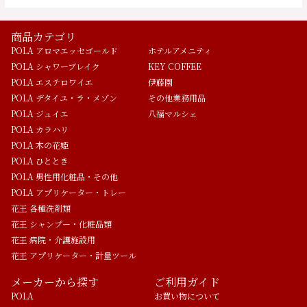
商品カテゴリ
POLA アロマエッセゴールド
ホテルアメニティ
POLA シャワーブレイク
KEY COFFEE
POLA エステロワイエ
伊藤園
POLA デタイユ・ラ・メゾン
その他業務用品
POLA ジュイエ
八福マルシェ
POLA カラハリ
POLA 木の花姫
POLA ひととき
POLA 男性用化粧品・その他
POLA アプリケーター・トレー
花王 各種洗剤類
花王 シャンプー・化粧品類
花王 病院・介護施設用
花王 アプリケーター・計量ツール
メーカーから探す
ご利用ガイド
POLA
お買い物について