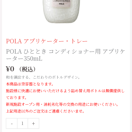
用
ア
プ
リ
ケ
ー
POLA アプリケーター・トレー
タ
ー
POLA ひととき コンディショナー用 アプリケ
350mL
ーター350mL
個
¥
0
（税込）
和を演出する、こだわりのボトルデザイン。
本商品は空容器となります。
施設様に快適にお使いいただけるよう詰め替え用ボトルは無償提供し
ております。
新規施設オープン用・消耗劣化等の交換の用途にお使いください。
上記用途以外のご注文はご遠慮くださいませ。
-
+