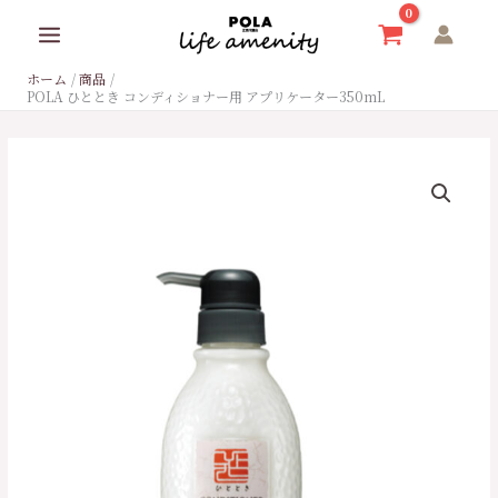
内
容
を
ホーム
商品
ス
POLA ひととき コンディショナー用 アプリケーター350mL
キ
ッ
プ
POLA
ひ
と
と
き
コ
ン
デ
ィ
シ
ョ
ナ
ー