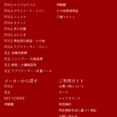
POLA エステロワイエ
伊藤園
POLA デタイユ・ラ・メゾン
その他業務用品
POLA ジュイエ
八福マルシェ
POLA カラハリ
POLA 木の花姫
POLA ひととき
POLA 男性用化粧品・その他
POLA アプリケーター・トレー
花王 各種洗剤類
花王 シャンプー・化粧品類
花王 病院・介護施設用
花王 アプリケーター・計量ツール
メーカーから探す
ご利用ガイド
POLA
お買い物について
花王
カート
KEY COFFEE
マイアカウント
伊藤園
利用規約
特定商取引法に基づく表記
お問い合わせ