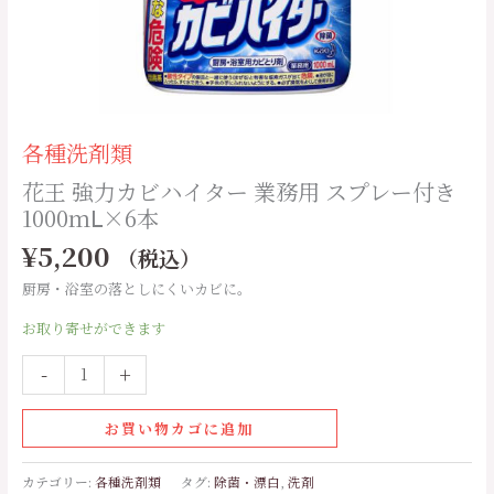
ス
プ
レ
ー
付
き
各種洗剤類
1000
ｍ
花王 強力カビハイター 業務用 スプレー付き
Ⅼ×6
1000ｍⅬ×6本
本
¥
5,200
（税込）
個
厨房・浴室の落としにくいカビに。
お取り寄せができます
-
+
お買い物カゴに追加
カテゴリー:
各種洗剤類
タグ:
除菌・漂白
,
洗剤