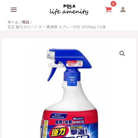
内
容
を
ホーム
商品
ス
花王 強力カビハイター 業務用 スプレー付き 1000ｍⅬ×6本
キ
ッ
プ
花
王
強
力
カ
ビ
ハ
イ
タ
ー
業
務
用