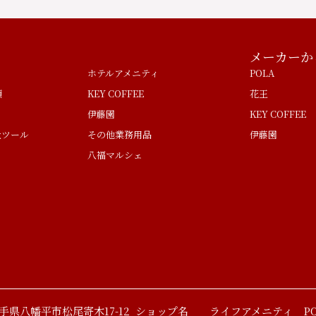
メーカーか
ホテルアメニティ
POLA
類
KEY COFFEE
花王
伊藤園
KEY COFFEE
量ツール
その他業務用品
伊藤園
八福マルシェ
 岩手県八幡平市松尾寄木17-12
ショップ名 ライフアメニティ PO