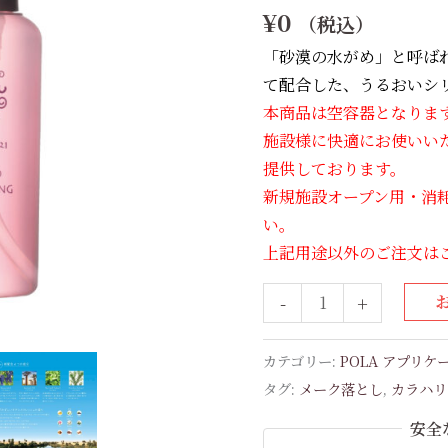
¥
0
（税込）
キ
ッ
「砂漠の水がめ」と呼ば
ド
て配合した、うるおいシ
ク
本商品は空容器となりま
レ
施設様に快適にお使いい
ン
提供しております。
ジ
新規施設オープン用・消
ン
い。
グ
上記用途以外のご注文は
メ
-
+
ー
ク
落
カテゴリー:
POLA アプリ
と
タグ:
メーク落とし
,
カラハリ
し
安全
用