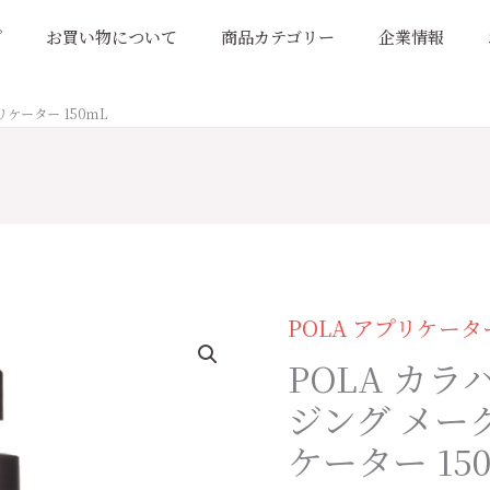
プ
お買い物について
商品カテゴリー
企業情報
ケーター 150ｍL
POLA アプリケー
POLA
カ
POLA カ
ラ
ジング メー
ハ
ケーター 15
リ
リ