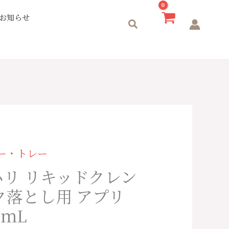
お知らせ
検
索
ター・トレー
ラハリ リキッドクレン
ク落とし用 アプリ
0ｍL