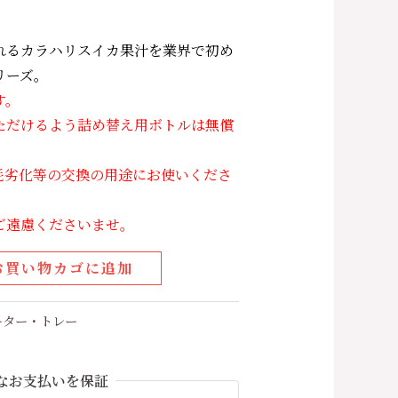
れるカラハリスイカ果汁を業界で初め
リーズ。
す。
ただけるよう詰め替え用ボトルは無償
耗劣化等の交換の用途にお使いくださ
ご遠慮くださいませ。
お買い物カゴに追加
ケーター・トレー
なお支払いを保証