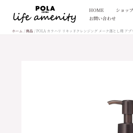
内
HOME
ショッ
容
お問い合わせ
を
ス
ホーム
商品
POLA カラハリ リキッドクレンジング メーク落とし用 アプリ
キ
ッ
プ