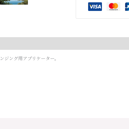
ア
プ
リ
ケ
ー
タ
ー
レンジング用アプリケーター。
150
ｍ
L
個