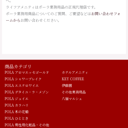
へ。
ライフアメニティはポーラ業務用品の正規代理店です。
ポーラ業務用商品についてのご質問、ご要望などは
お問い合わせフォ
ームから
お問い合わせください。
商品カテゴリ
POLA アロマエッセゴールド
ホテルアメニティ
POLA シャワーブレイク
KEY COFFEE
POLA エステロワイエ
伊藤園
POLA デタイユ・ラ・メゾン
その他業務用品
POLA ジュイエ
八福マルシェ
POLA カラハリ
POLA 木の花姫
POLA ひととき
POLA 男性用化粧品・その他