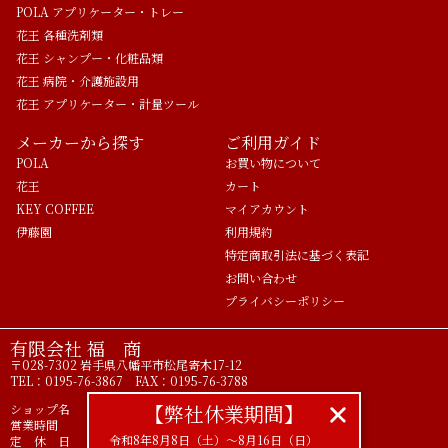
POLA アプリケーター・トレー
花王 各種洗剤類
花王 シャンプー・化粧品類
花王 病院・介護施設用
花王 アプリケーター・計量ツール
メーカーから探す
ご利用ガイド
POLA
お買い物について
花王
カート
KEY COFFEE
マイアカウント
伊藤園
利用規約
特定商取引法に基づく表記
お問い合わせ
プライバシーポリシー
有限会社 福 商
〒028-7302 岩手県八幡平市松尾寄木17-12
TEL：0195-76-3867 FAX：0195-76-3788
【弊社休業期間】
ショップ名 ライフアメニティ POLA正規代理店
営業時間 9時00分～17時00分
令和8年8月8日（土）〜8月16日（日）
定 休 日 土 日 祝