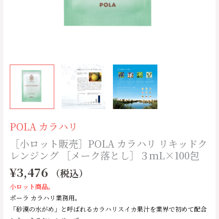
ッ
ド
ク
レ
ン
ジ
ン
グ
［メ
ー
ク
POLA カラハリ
落
［小ロット販売］POLA カラハリ リキッドク
と
レンジング ［メーク落とし］３ｍL×100包
し］
３
¥
3,476
（税込）
ｍ
小ロット商品。
L×100
ポーラ カラハリ業務用。
包
「砂漠の水がめ」と呼ばれるカラハリスイカ果汁を業界で初めて配合
個