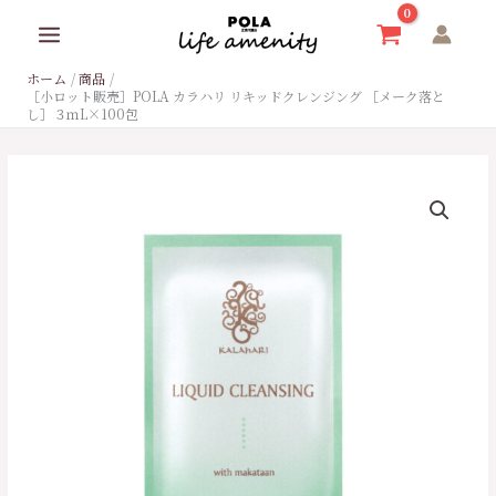
内
容
を
ホーム
商品
ス
［小ロット販売］POLA カラハリ リキッドクレンジング ［メーク落と
キ
し］３ｍL×100包
ッ
プ
［小
ロ
ッ
ト
販
売］
POLA
カ
ラ
ハ
リ
リ
キ