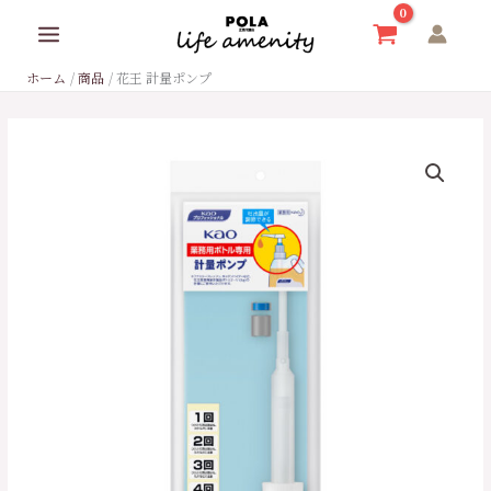
内
容
を
ホーム
商品
花王 計量ポンプ
ス
キ
ッ
花
プ
王
計
量
ポ
ン
プ
個