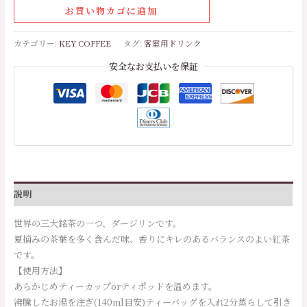
お買い物カゴに追加
カテゴリー:
KEY COFFEE
タグ:
客室用ドリンク
安全なお支払いを保証
説明
世界の三大銘茶の一つ、ダージリンです。
夏摘みの茶葉を多く含んだ味、香りにキレのあるバランスのよい紅茶
です。
【使用方法】
あらかじめティーカップorティポッドを温めます。
沸騰したお湯を注ぎ(140ml目安)ティーバッグを入れ2分蒸らして引き