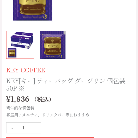
包
装
50P
※
個
KEY COFFEE
KEY[キー] ティーバッグ ダージリン 個包装
50P ※
¥
1,836
（税込）
衛生的な個包装
客室用アメニティ、ドリンクバー等におすすめ
-
+