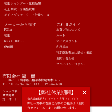
花王 シャンプー・化粧品類
花王 病院・介護施設用
花王 アプリケーター・計量ツール
メーカーから探す
ご利用ガイド
POLA
お買い物について
花王
カート
KEY COFFEE
マイアカウント
伊藤園
利用規約
特定商取引法に基づく表記
お問い合わせ
プライバシーポリシー
有限会社 福 商
〒028-7302 岩手県八幡平市松尾寄木17-12
TEL：0195-76-3867 FAX：0195-76-3788
【弊社休業期間】
ショップ名 ライフアメニティ POLA正規代理店
営業時間 9時00分～17時00分
令和8年8月8日（土）〜8月16日（日）
定 休 日 土 日 祝
弊社休業中の在庫切れ等のご相談は「お問
合せフォーム」よりお願い致します。
©FUKUSHO