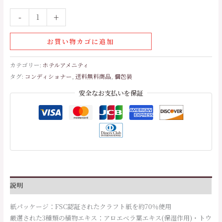
-
+
お買い物カゴに追加
カテゴリー:
ホテルアメニティ
タグ:
コンディショナー
,
送料無料商品
,
個包装
安全なお支払いを保証
説明
紙パッケージ：FSC認証されたクラフト紙を約70％使用
厳選された3種類の植物エキス：アロエベラ葉エキス(保湿作用)・トウ