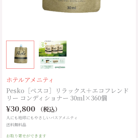
ン
ド
リ
ー
コ
ン
デ
ィ
シ
ョ
ナ
ホテルアメニティ
ー
Pesko［ぺスコ］リラックス＋エコフレンド
30ml×360
リー コンディショナー 30ml×360個
個
個
¥
30,800
（税込）
人にも地球にもやさしいバスアメニティ
送料無料品
お取り寄せができます