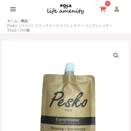
内
容
を
ホーム
商品
ス
Pesko［ぺスコ］リラックス＋エコフレンドリー コンディショナー
キ
30ml×360個
ッ
プ
Pesko［ぺ
ス
コ］
リ
ラ
ッ
ク
ス
＋
エ
コ
フ
レ