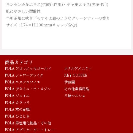
キンセンカ花エキス(抗酸化作用)・チャ葉エキス(洗浄作用)
肌にやさしい弱酸性
早朝茶畑に吹き下ろすそよ風のようなグリーンティーの香り
サイズ：L74×H1100ｍｍ(キャップ含む)
商品カテゴリ
POLA アロマエッセゴールド
ホテルアメニティ
POLA シャワーブレイク
KEY COFFEE
POLA エステロワイエ
伊藤園
POLA デタイユ・ラ・メゾン
その他業務用品
POLA ジュイエ
八福マルシェ
POLA カラハリ
POLA 木の花姫
POLA ひととき
POLA 男性用化粧品・その他
POLA アプリケーター・トレー