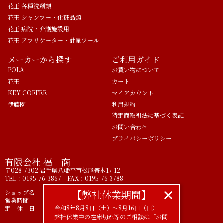
花王 各種洗剤類
花王 シャンプー・化粧品類
花王 病院・介護施設用
花王 アプリケーター・計量ツール
メーカーから探す
ご利用ガイド
POLA
お買い物について
花王
カート
KEY COFFEE
マイアカウント
伊藤園
利用規約
特定商取引法に基づく表記
お問い合わせ
プライバシーポリシー
有限会社 福 商
〒028-7302 岩手県八幡平市松尾寄木17-12
TEL：0195-76-3867 FAX：0195-76-3788
【弊社休業期間】
ショップ名 ライフアメニティ POLA正規代理店
営業時間 9時00分～17時00分
令和8年8月8日（土）〜8月16日（日）
定 休 日 土 日 祝
弊社休業中の在庫切れ等のご相談は「お問