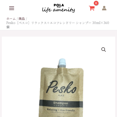
内
容
を
ホーム
商品
ス
Pesko［ぺスコ］リラックス＋エコフレンドリー シャンプー 30ml×360
キ
個
ッ
プ
Pesko［ぺ
ス
コ］
リ
ラ
ッ
ク
ス
＋
エ
コ
フ
レ