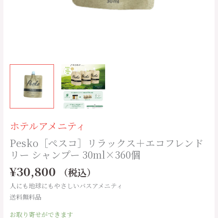
ン
ド
リ
ー
シ
ャ
ン
プ
ー
30ml×360
個
ホテルアメニティ
個
Pesko［ぺスコ］リラックス＋エコフレンド
リー シャンプー 30ml×360個
¥
30,800
（税込）
人にも地球にもやさしいバスアメニティ
送料無料品
お取り寄せができます