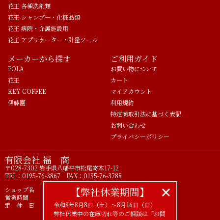
花王 各種洗剤類
花王 シャンプー・化粧品類
花王 病院・介護施設用
花王 アプリケーター・計量ツール
メーカーから探す
ご利用ガイド
POLA
お買い物について
花王
カート
KEY COFFEE
マイアカウント
伊藤園
利用規約
特定商取引法に基づく表記
お問い合わせ
プライバシーポリシー
有限会社 福 商
〒028-7302 岩手県八幡平市松尾寄木17-12
TEL：0195-76-3867 FAX：0195-76-3788
【弊社休業期間】
ショップ名 ライフアメニティ POLA正規代理店
営業時間 9時00分～17時00分
令和8年8月8日（土）〜8月16日（日）
定 休 日 土 日 祝
弊社休業中の在庫切れ等のご相談は「お問