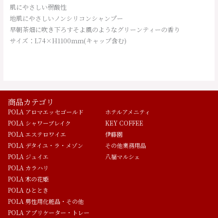
肌にやさしい弱酸性
地肌にやさしいノンシリコンシャンプー
早朝茶畑に吹き下ろすそよ風のようなグリーンティーの香り
サイズ：L74×H1100ｍｍ(キャップ含む)
商品カテゴリ
POLA アロマエッセゴールド
ホテルアメニティ
POLA シャワーブレイク
KEY COFFEE
POLA エステロワイエ
伊藤園
POLA デタイユ・ラ・メゾン
その他業務用品
POLA ジュイエ
八福マルシェ
POLA カラハリ
POLA 木の花姫
POLA ひととき
POLA 男性用化粧品・その他
POLA アプリケーター・トレー