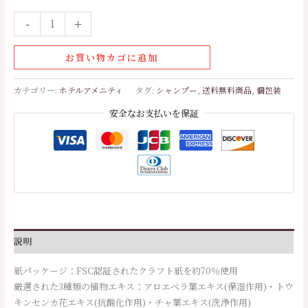
-
+
お買い物カゴに追加
カテゴリー:
ホテルアメニティ
タグ:
シャンプー
,
送料無料商品
,
個包装
安全なお支払いを保証
説明
紙パッケージ：FSC認証されたクラフト紙を約70％使用
厳選された3種類の植物エキス：アロエベラ葉エキス(保湿作用)・トウ
キンセンカ花エキス(抗酸化作用)・チャ葉エキス(洗浄作用)