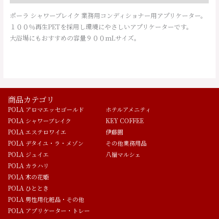
ポーラ シャワーブレイク 業務用コンディショナー用アプリケーター。
１００％再生PETを採用し環境にやさしいアプリケーターです。
大浴場にもおすすめの容量９００ｍLサイズ。
商品カテゴリ
POLA アロマエッセゴールド
ホテルアメニティ
POLA シャワーブレイク
KEY COFFEE
POLA エステロワイエ
伊藤園
POLA デタイユ・ラ・メゾン
その他業務用品
POLA ジュイエ
八福マルシェ
POLA カラハリ
POLA 木の花姫
POLA ひととき
POLA 男性用化粧品・その他
POLA アプリケーター・トレー