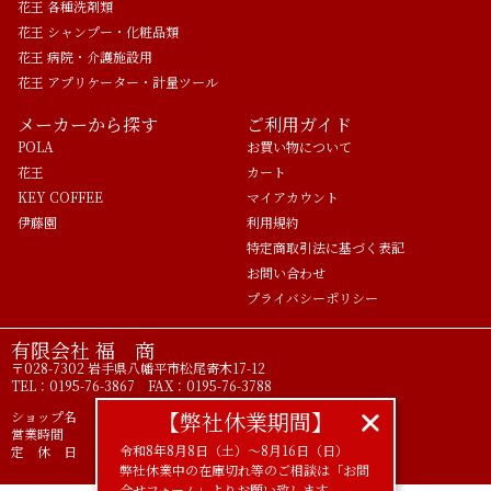
花王 各種洗剤類
花王 シャンプー・化粧品類
花王 病院・介護施設用
花王 アプリケーター・計量ツール
メーカーから探す
ご利用ガイド
POLA
お買い物について
花王
カート
KEY COFFEE
マイアカウント
伊藤園
利用規約
特定商取引法に基づく表記
お問い合わせ
プライバシーポリシー
有限会社 福 商
〒028-7302 岩手県八幡平市松尾寄木17-12
TEL：0195-76-3867 FAX：0195-76-3788
【弊社休業期間】
ショップ名 ライフアメニティ POLA正規代理店
営業時間 9時00分～17時00分
令和8年8月8日（土）〜8月16日（日）
定 休 日 土 日 祝
弊社休業中の在庫切れ等のご相談は「お問
合せフォーム」よりお願い致します。