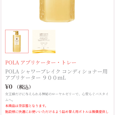
シ
ョ
ナ
ー
用
ア
プ
リ
ケ
ー
タ
POLA アプリケーター・トレー
ー
POLA シャワーブレイク コンディショナー用
９
アプリケーター ９００ｍL
０
０
¥
0
（税込）
ｍ
女王蜂だけに与えられる神秘のローヤルゼリーで、心安らぐバスタイ
L
ムへ。
個
本商品は空容器となります。
施設様に快適にお使いいただけるよう詰め替え用ボトルは無償提供し