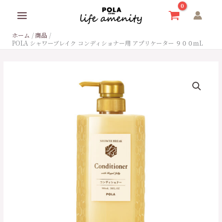
内
容
を
ホーム
商品
ス
POLA シャワーブレイク コンディショナー用 アプリケーター ９００ｍL
キ
ッ
プ
POLA
シ
ャ
ワ
ー
ブ
レ
イ
ク
コ
ン
デ
ィ