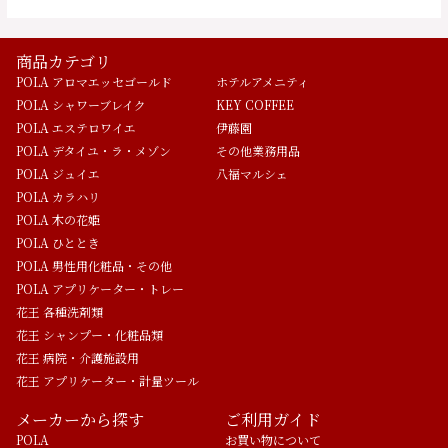
商品カテゴリ
POLA アロマエッセゴールド
ホテルアメニティ
POLA シャワーブレイク
KEY COFFEE
POLA エステロワイエ
伊藤園
POLA デタイユ・ラ・メゾン
その他業務用品
POLA ジュイエ
八福マルシェ
POLA カラハリ
POLA 木の花姫
POLA ひととき
POLA 男性用化粧品・その他
POLA アプリケーター・トレー
花王 各種洗剤類
花王 シャンプー・化粧品類
花王 病院・介護施設用
花王 アプリケーター・計量ツール
メーカーから探す
ご利用ガイド
POLA
お買い物について