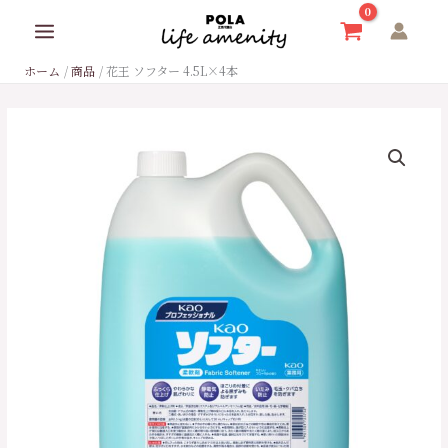
内
容
を
ホーム
商品
花王 ソフター 4.5L×4本
ス
キ
ッ
花
プ
王
ソ
フ
タ
ー
4.5L×4
本
個