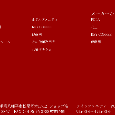
メーカーか
ホテルアメニティ
POLA
類
KEY COFFEE
花王
伊藤園
KEY COFFEE
量ツール
その他業務用品
伊藤園
八福マルシェ
 岩手県八幡平市松尾寄木17-12
ショップ名 ライフアメニティ PO
-3867 FAX：0195-76-3788
営業時間 9時00分～17時00分