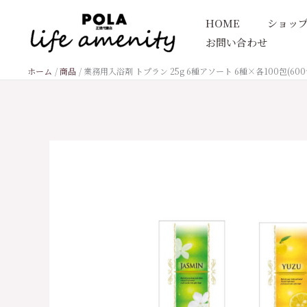
内
HOME
ショッ
容
お問い合わせ
を
ス
ホーム
商品
業務用入浴剤 トプラン 25g 6種アソート 6種×各100包(600
キ
ッ
プ