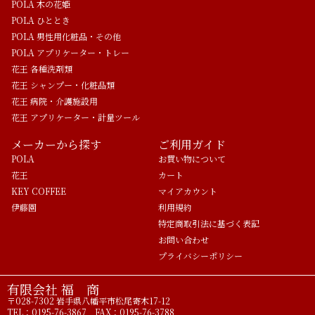
POLA 木の花姫
POLA ひととき
POLA 男性用化粧品・その他
POLA アプリケーター・トレー
花王 各種洗剤類
花王 シャンプー・化粧品類
花王 病院・介護施設用
花王 アプリケーター・計量ツール
メーカーから探す
ご利用ガイド
POLA
お買い物について
花王
カート
KEY COFFEE
マイアカウント
伊藤園
利用規約
特定商取引法に基づく表記
お問い合わせ
プライバシーポリシー
有限会社 福 商
〒028-7302 岩手県八幡平市松尾寄木17-12
TEL：0195-76-3867 FAX：0195-76-3788