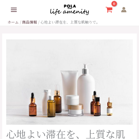
内
容
を
ホーム
商品情報
心地よい滞在を、上質な肌触りで。
ス
キ
ッ
プ
心地よい滞在を、上質な肌